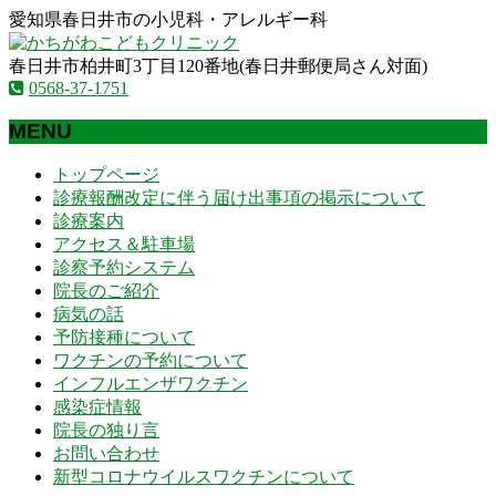
愛知県春日井市の小児科・アレルギー科
春日井市柏井町3丁目120番地(春日井郵便局さん対面)
0568-37-1751
MENU
メ
トップページ
ニ
診療報酬改定に伴う届け出事項の掲示について
ュ
診療案内
ー
アクセス＆駐車場
を
診察予約システム
飛
院長のご紹介
ば
病気の話
す
予防接種について
ワクチンの予約について
インフルエンザワクチン
感染症情報
院長の独り言
お問い合わせ
新型コロナウイルスワクチンについて