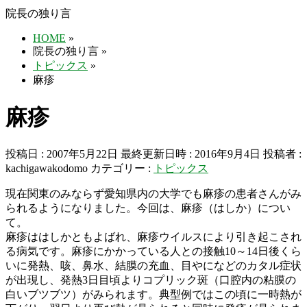
院長の独り言
HOME
»
院長の独り言
»
トピックス
»
麻疹
麻疹
投稿日 : 2007年5月22日
最終更新日時 : 2016年9月4日
投稿者 :
kachigawakodomo
カテゴリー :
トピックス
現在関東のみならず愛知県内の大学でも麻疹の患者さんがみ
られるようになりました。今回は、麻疹（はしか）につい
て。
麻疹ははしかともよばれ、麻疹ウイルスにより引き起こされ
る病気です。麻疹にかかっている人との接触10～14日後くら
いに発熱、咳、鼻水、結膜の充血、目やになどのカタル症状
が出現し、発熱3日目頃よりコプリック斑（口腔内の粘膜の
白いブツブツ）がみられます。典型例ではこの頃に一時熱が