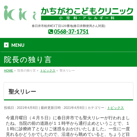
春日井市柏井町3丁目120番地(春日井郵便局さん対面)
0568-37-1751
MENU
院長の独り言
HOME
»
院長の独り言
»
トピックス
»
聖火リレー
聖火リレー
投稿日 : 2021年4月8日
最終更新日時 : 2021年4月8日
カテゴリー :
トピックス
今週月曜日（４月５日）に春日井市でも聖火リレーが行われまし
たね。当院の前の道路が１１時半から通行止めということで、１
１時に診療終了となりご迷惑をおかけいたしました。一生に一度
見れるかどうかでしたので、沿道から眺めていると、ちょうど目