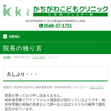
春日井市柏井町3丁目120番地(春日井郵便局さん対面)
0568-37-1751
MENU
院長の独り言
HOME
»
院長の独り言
»
トピックス
»
久しぶり・・・
久しぶり・・・
投稿日 : 2014年11月27日
最終更新日時 : 2016年9月4日
カテゴリー :
トピックス
更新が滞っており申し訳ありません。
柏井保育園でアデノウイルス感染症が流行っているようです。柏
井保育園の発熱の患者さんで調べるとほぼ１００％の確率で陽性
反応が出ています。