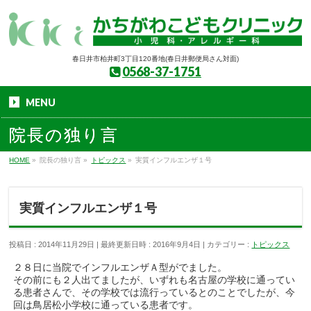
春日井市柏井町3丁目120番地(春日井郵便局さん対面)
0568-37-1751
MENU
院長の独り言
HOME
»
院長の独り言
»
トピックス
»
実質インフルエンザ１号
実質インフルエンザ１号
投稿日 : 2014年11月29日
最終更新日時 : 2016年9月4日
カテゴリー :
トピックス
２８日に当院でインフルエンザＡ型がでました。
その前にも２人出てましたが、いずれも名古屋の学校に通ってい
る患者さんで、その学校では流行っているとのことでしたが、今
回は鳥居松小学校に通っている患者です。