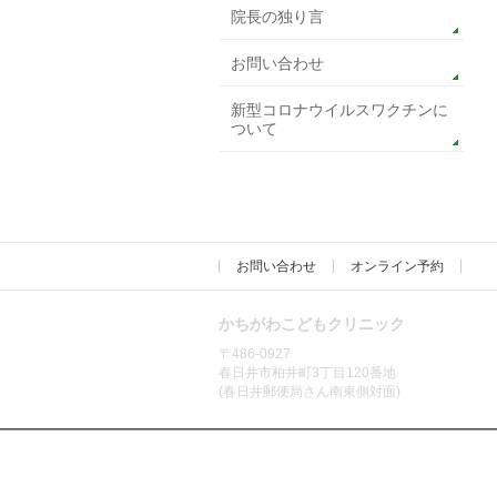
院長の独り言
お問い合わせ
新型コロナウイルスワクチンに
ついて
お問い合わせ
オンライン予約
かちがわこどもクリニック
〒486-0927
春日井市柏井町3丁目120番地
(春日井郵便局さん南東側対面)