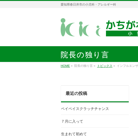
愛知県春日井市の小児科・アレルギー科
院長の独り言
HOME
»
院長の独り言
»
トピックス
»
インフルエン
最近の投稿
ペイペイスクラッチチャンス
７月に入って
生まれて初めて