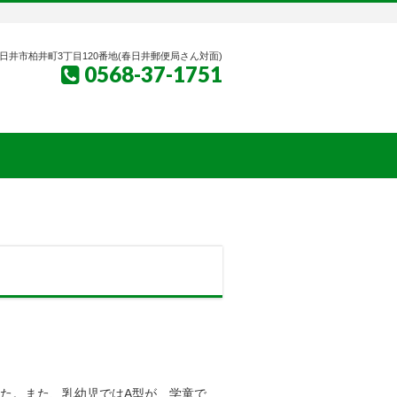
日井市柏井町3丁目120番地(春日井郵便局さん対面)
0568-37-1751
した。また、乳幼児ではA型が、学童で