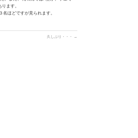
あります。
も３名ほどですが見られます。
久しぶり・・・
→