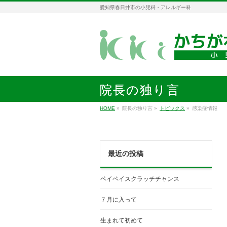
愛知県春日井市の小児科・アレルギー科
院長の独り言
HOME
»
院長の独り言
»
トピックス
»
感染症情報
最近の投稿
ペイペイスクラッチチャンス
７月に入って
生まれて初めて