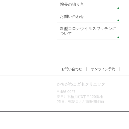
院長の独り言
お問い合わせ
新型コロナウイルスワクチンに
ついて
お問い合わせ
オンライン予約
かちがわこどもクリニック
〒486-0927
春日井市柏井町3丁目120番地
(春日井郵便局さん南東側対面)