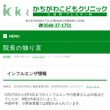
春日井市柏井町3丁目120番地(春日井郵便局さん対面)
0568-37-1751
MENU
院長の独り言
HOME
»
院長の独り言
»
トピックス
»
インフルエンザ情報
インフルエンザ情報
投稿日 : 2012年3月5日
最終更新日時 : 2016年9月4日
カテゴリー :
トピックス
2月27日から3月3日までのインフルエンザの患者さんは15名ほど
でしたが、B型が5名ほどいました。
中部中学、小野保育園ではB型がみられています。