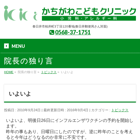
春日井市柏井町3丁目120番地(春日井郵便局さん対面)
0568-37-1751
MENU
院長の独り言
HOME
»
院長の独り言
»
トピックス
»
いよいよ
いよいよ
投稿日 : 2010年9月24日
最終更新日時 : 2016年9月4日
カテゴリー :
トピックス
いよいよ、明後日26日にインフルエンザワクチンの予約を開始し
ます。
昨年の事もあり、日曜日にしたのですが、逆に昨年のことを考え
ると今年はどうなるのか非常に不安です。