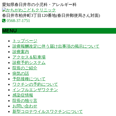
愛知県春日井市の小児科・アレルギー科
春日井市柏井町3丁目120番地(春日井郵便局さん対面)
0568-37-1751
MENU
メ
トップページ
ニ
診療報酬改定に伴う届け出事項の掲示について
ュ
診療案内
ー
アクセス＆駐車場
を
診察予約システム
飛
院長のご紹介
ば
病気の話
す
予防接種について
ワクチンの予約について
インフルエンザワクチン
感染症情報
院長の独り言
お問い合わせ
新型コロナウイルスワクチンについて