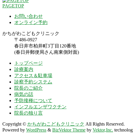
PAGETOP
お問い合わせ
オンライン予約
かちがわこどもクリニック
〒486-0927
春日井市柏井町3丁目120番地
(春日井郵便局さん南東側対面)
トップページ
診療案内
アクセス＆駐車場
診察予約システム
院長のご紹介
病気の話
予防接種について
インフルエンザワクチン
院長の独り言
Copyright ©
かちがわこどもクリニック
All Rights Reserved.
Powered by
WordPress
&
BizVektor Theme
by
Vektor,Inc.
technolog