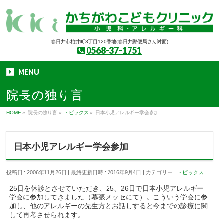
春日井市柏井町3丁目120番地(春日井郵便局さん対面)
0568-37-1751
MENU
院長の独り言
HOME
»
院長の独り言
»
トピックス
»
日本小児アレルギー学会参加
日本小児アレルギー学会参加
投稿日 : 2006年11月26日
最終更新日時 : 2016年9月4日
カテゴリー :
トピックス
25日を休診とさせていただき、25、26日で日本小児アレルギー
学会に参加してきました（幕張メッセにて）。こういう学会に参
加し、他のアレルギーの先生方とお話しすると今までの診療に関
して再考させられます。