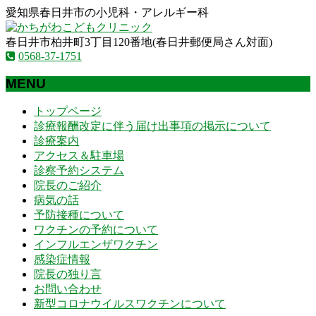
愛知県春日井市の小児科・アレルギー科
春日井市柏井町3丁目120番地(春日井郵便局さん対面)
0568-37-1751
MENU
メ
トップページ
ニ
診療報酬改定に伴う届け出事項の掲示について
ュ
診療案内
ー
アクセス＆駐車場
を
診察予約システム
飛
院長のご紹介
ば
病気の話
す
予防接種について
ワクチンの予約について
インフルエンザワクチン
感染症情報
院長の独り言
お問い合わせ
新型コロナウイルスワクチンについて