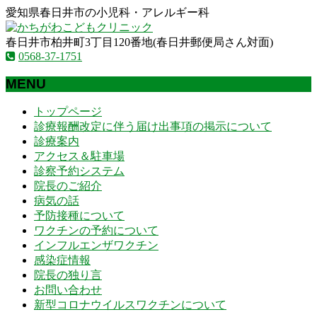
愛知県春日井市の小児科・アレルギー科
春日井市柏井町3丁目120番地(春日井郵便局さん対面)
0568-37-1751
MENU
メ
トップページ
ニ
診療報酬改定に伴う届け出事項の掲示について
ュ
診療案内
ー
アクセス＆駐車場
を
診察予約システム
飛
院長のご紹介
ば
病気の話
す
予防接種について
ワクチンの予約について
インフルエンザワクチン
感染症情報
院長の独り言
お問い合わせ
新型コロナウイルスワクチンについて