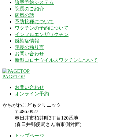
診察予約システム
院長のご紹介
病気の話
予防接種について
ワクチンの予約について
インフルエンザワクチン
感染症情報
院長の独り言
お問い合わせ
新型コロナウイルスワクチンについて
PAGETOP
お問い合わせ
オンライン予約
かちがわこどもクリニック
〒486-0927
春日井市柏井町3丁目120番地
(春日井郵便局さん南東側対面)
トップページ