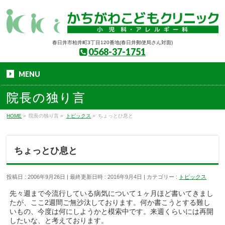
春日井市柏井町3丁目120番地(春日井郵便局さん対面)
0568-37-1751
MENU
院長の独り言
HOME
»
院長の独り言
»
トピックス
»
ちょっとひ息と
ちょっとひ息と
投稿日 : 2006年9月26日
最終更新日時 : 2016年9月4日
カテゴリー :
トピックス
先々週まで今流行している病気について１ヶ月ほど書いてきまし
たが、ここ2週間ご無沙汰しております。何か書こうとする難し
いもの、今度は何にしようかと模索中です。来週くらいには再開
したいな、と考えております。