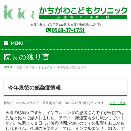
春日井市柏井町3丁目120番地(春日井郵便局さん対面)
0568-37-1751
MENU
院長の独り言
HOME
»
院長の独り言
»
トピックス
»
今年最後の感染症情報
今年最後の感染症情報
投稿日 : 2023年12月29日
最終更新日時 : 2023年12月29日
カテゴリー :
トピックス
今週の感染症ですが、インフルエンザの患者さんですが当院では
先週と比べて減少しました。アデノ、溶連菌も少し減少していま
すが、
先週より１日ほど診察時間が短いのでその影響もあるかも
しれません。
今週の感染症としては、インフルエンザ：21人、ア