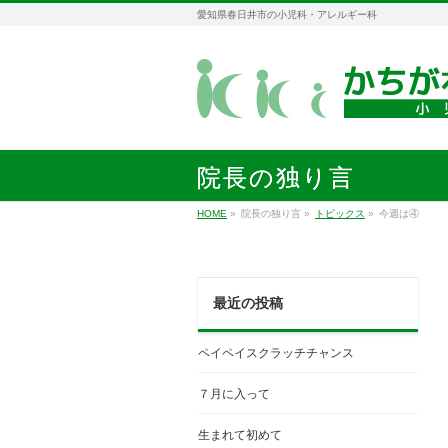
愛知県春日井市の小児科・アレルギー科
院長の独り言
HOME
»
院長の独り言
»
トピックス
»
今週は④
最近の投稿
ペイペイスクラッチチャンス
７月に入って
生まれて初めて