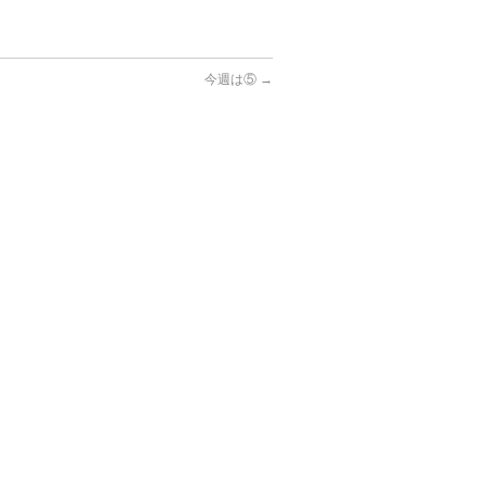
今週は⑤
→