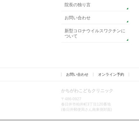
院長の独り言
お問い合わせ
新型コロナウイルスワクチンに
ついて
お問い合わせ
オンライン予約
かちがわこどもクリニック
〒486-0927
春日井市柏井町3丁目120番地
(春日井郵便局さん南東側対面)