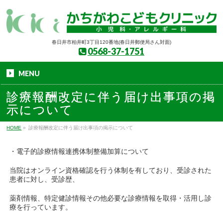
春日井市柏井町3丁目120番地(春日井郵便局さん対面)
0568-37-1751
MENU
診療報酬改定に伴う届け出事項の掲
示について
HOME
»
診療報酬改定に伴う届け出事項の掲示について
・電子的診療情報連携体制整備加算について
当院はオンライン資格確認を行う体制を有しており、受診された
患者に対し、受診歴、
薬剤情報、特定健診情報その他必要な診療情報を取得・活用し診
療を行っています。