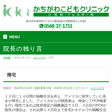
春日井市柏井町3丁目120番地(春日井郵便局さん対面)
0568-37-1751
MENU
院長の独り言
HOME
»
院長の独り言
»
トピックス
»
帰宅
帰宅
投稿日 : 2022年1月12日
最終更新日時 : 2022年1月12日
カテゴリー :
トピックス
１０日に１４日間の隔離生活を終え、アメリカに留学していた長
女が帰宅しました。アメリカからの帰国者は、検疫にてPCR検査
を行い陰性であれば政府指定の隔離施設で３日、３日目のPCRが
陰性の場合は、それ以降１４日目まで自宅かホテルでの隔離生活