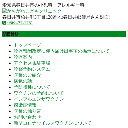
愛知県春日井市の小児科・アレルギー科
春日井市柏井町3丁目120番地(春日井郵便局さん対面)
0568-37-1751
MENU
メ
トップページ
ニ
診療報酬改定に伴う届け出事項の掲示について
ュ
診療案内
ー
アクセス＆駐車場
を
診察予約システム
飛
院長のご紹介
ば
病気の話
す
予防接種について
ワクチンの予約について
インフルエンザワクチン
感染症情報
院長の独り言
お問い合わせ
新型コロナウイルスワクチンについて