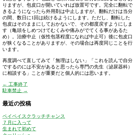
りますが、包皮口が開いていれば放置可です。完全に翻転で
きるようになったら外用剤は中止しますが、翻転だけは当分
の間、数日に1回は続けるようにします。ただし、翻転した
包皮はそのままにしておかないで、その都度戻すようにしま
す（亀頭をしめつけてむくみや痛みがでてくる事があるた
め）。治療中止（仮性包茎程度になれば中止可）後に包皮口
が狭くなることがありますが、その場合は再度同じことを行
います。
再度調べて直してみて「無理はしない」「これを読んで自分
でするのには不安があると思ったら専門の先生（泌尿器科）
に相談する」ことが重要だと個人的には思います。
←
工事終了
駐車禁止
→
最近の投稿
ペイペイスクラッチチャンス
７月に入って
生まれて初めて