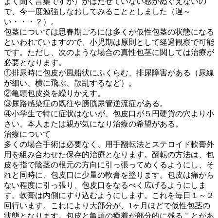
よく聞く言葉ですが）がはたせていない感がぬぐえないの
で、今一度勉強しなおしてみることとしました（遅～
い・・・？）。
包茎については思春期ごろには多くが仮性包茎の状態になる
といわれていますので、小児期は原則として経過観察で可能
です。ただし、次のような場合の真性包茎に関しては治療が
必要となります。
①排尿時に包皮が風船状にふくらむ、排尿障害がある（尿線
が細い、横に飛ぶ、散乱するなど）。
②亀頭包皮炎を繰りかえす。
③尿路感染症の既往や膀胱尿管逆流症がある。
④小学生で特に症状はないが、包皮口が５円硬貨の穴より小
さい、本人または親が気になり治療の希望がある。
治療について
多くの場合手術は必要なく、用手翻転法とステロイド軟膏外
用を組み合わせた保存的治療となります。翻転の方法は、包
皮を指で陰茎の根元の方向に引っ張ってめくるようにし、そ
れと同時に、包皮口に少量の軟膏を塗ります。包皮は痛がら
ない程度に引っ張り、包皮口をなるべく広げるようにしま
す。軟膏は内側にすり込むようにします。これを毎日１～２
回行います。これにより大部分が、1ヶ月ほどで仮性包茎の
状態となります。包皮と亀頭の癒着が部分的に残ることがあ